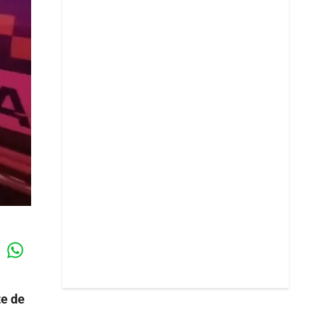
Whatsapp
k
te de