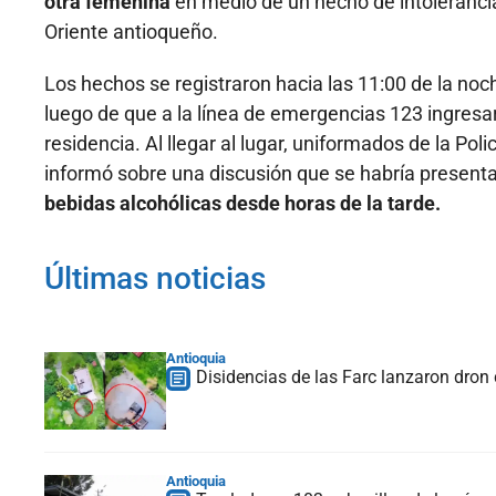
otra femenina
en medio de un hecho de intolerancia 
Oriente antioqueño.
Los hechos se registraron hacia las 11:00 de la noc
luego de que a la línea de emergencias 123 ingresar
residencia. Al llegar al lugar, uniformados de la Po
informó sobre una discusión que se habría present
bebidas alcohólicas desde horas de la tarde.
Últimas noticias
Antioquia
Disidencias de las Farc lanzaron dron 
Antioquia