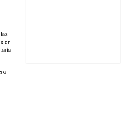
 las
ia en
taría
era