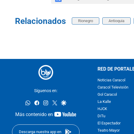
Relacionados
Rionegro
Antioquia
RED DE PORTAL
Noticias Caracol
Caracol Televisión
Síguenos en:
Gol Caracol
whatsapp
facebook
instagram
twitter
google
La Kalle
HJCK
youtube-
Más contenido en
DiTu
footer
El Espectador
Teatro Mayor
Descarga nuestra app en