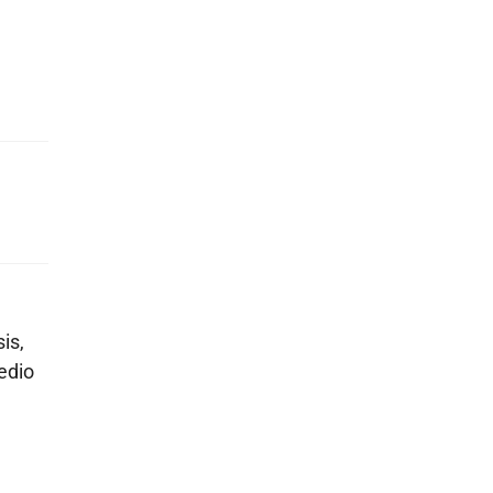
is,
edio