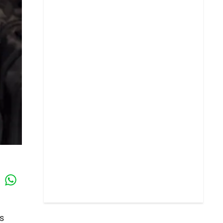
Whatsapp
k
s