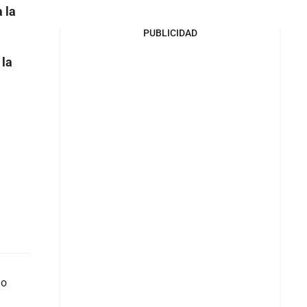
 la
PUBLICIDAD
 la
do