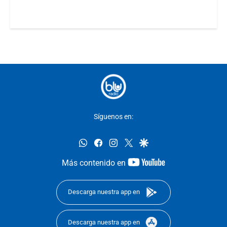
Síguenos en:
whatsapp
facebook
instagram
twitter
google
youtube-
Más contenido en
footer
Descarga nuestra app en
Descarga nuestra app en