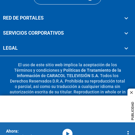
RED DE PORTALES
SERVICIOS CORPORATIVOS
LEGAL
El uso de este sitio web implica la aceptación de los
Términos y condiciones
y
Políticas de Tratamiento de la
Información
de
CARACOL TELEVISIÓN S.A.
Todos los
Derechos Reservados D.R.A. Prohibida su reproducción total
o parcial, así como su traducción a cualquier idioma sin
autorización escrita de su titular. Reproduction in whole or in
c
part, or translation without written permission is prohibited.
All rights reserved 2025.
PUBLICIDAD
MIEMBRO DE:
media-icon