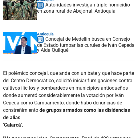
Autoridades investigan triple homicidio
en zona rural de Abejorral, Antioquia
Antioquia
Concejal de Medellín busca en Consejo
de Estado tumbar las curules de Iván Cepeda
y Aida Quilqué
El polémico concejal, que anda con un bate y que hace parte
del Centro Democrático, solicitó iniciar fumigaciones contra
cultivos ilícitos y bombardeos en municipios antioqueños
donde aumentó considerablemente la votación por Iván
Cepeda como Campamento, donde hubo denuncias de
constreñimiento
de grupos armados como las disidencias
de alias
'
Calarcá
'
.