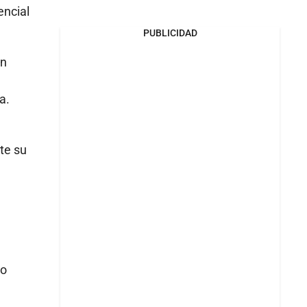
encial
PUBLICIDAD
ón
a.
te su
 o