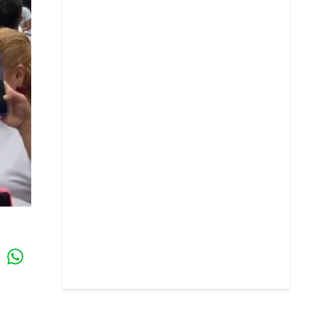
Whatsapp
k