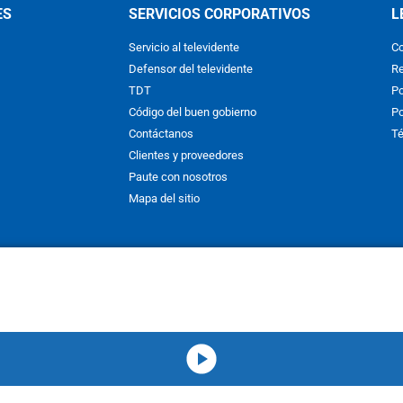
ES
SERVICIOS CORPORATIVOS
L
Servicio al televidente
Co
Defensor del televidente
Re
TDT
Po
Código del buen gobierno
Po
Contáctanos
Té
Clientes y proveedores
Paute con nosotros
Mapa del sitio
nos y condiciones
y
Políticas de Tratamiento de la Información
de
CAR
hibida su reproducción total o parcial, así como su traducción a cual
 or in part, or translation without written permission is prohibited. All 
media-icon