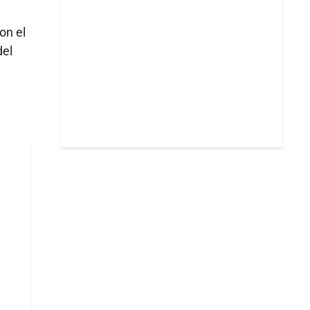
on el
el