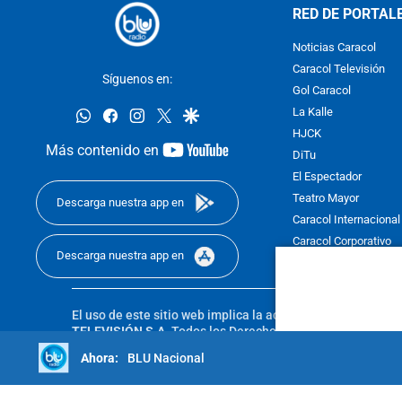
RED DE PORTAL
Noticias Caracol
Caracol Televisión
Síguenos en:
Gol Caracol
whatsapp
facebook
instagram
twitter
google
La Kalle
HJCK
youtube-
Más contenido en
DiTu
footer
El Espectador
Teatro Mayor
Descarga nuestra app en
Caracol Internacional
Caracol Corporativo
Descarga nuestra app en
Caracol Next
El uso de este sitio web implica la aceptación de los
Térmi
TELEVISIÓN S.A.
Todos los Derechos Reservados D.R.A. Pro
sin autorización escrita de su titular. Reproduction in whole
BLU Nacional
reserved 2025.