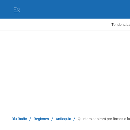
Tendencias
/
/
/
Blu Radio
Regiones
Antioquia
Quintero aspirará por firmas a l