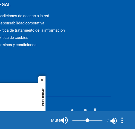
EGAL
ndiciones de acceso a la red
sponsabilidad corporativa
lítica de tratamiento de la información
lítica de cookies
rminos y condiciones
close
PUBLICIDAD
ACOL
quier idioma
MIEMBRO DE:
rights
Mute
Mute