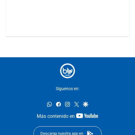
Síguenos en:
whatsapp
facebook
instagram
twitter
google
youtube-
Más contenido en
footer
Descarga nuestra app en