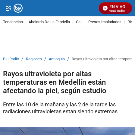
EN VIVO
Señal Visual Radio
Tendencias:
Abelardo De La Espriella
Cali
Presos trasladados
Rie
PUBLICIDAD
/
/
/
Blu Radio
Regiones
Antioquia
Rayos ultravioleta por altas temperat
Rayos ultravioleta por altas
temperaturas en Medellín están
afectando la piel, según estudio
Entre las 10 de la mañana y las 2 de la tarde las
radiaciones ultravioletas están siendo extremas.