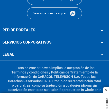
Descarga nuestra app en
RED DE PORTALES
SERVICIOS CORPORATIVOS
LEGAL
El uso de este sitio web implica la aceptación de los
Términos y condiciones
y
Políticas de Tratamiento de la
Información
de
CARACOL TELEVISIÓN S.A.
Todos los
Derechos Reservados D.R.A. Prohibida su reproducción total
o parcial, así como su traducción a cualquier idioma sin
autorización escrita de su titular. Reproduction in whole or in
c
part, or translation without written permission is prohibited.
All rights reserved 2025.
PUBLICIDAD