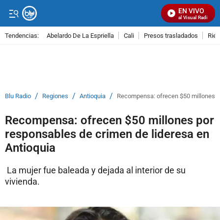
EN VIVO
Señal Visual Radio
Tendencias:
Abelardo De La Espriella
Cali
Presos trasladados
Rie
PUBLICIDAD
/
/
/
Blu Radio
Regiones
Antioquia
Recompensa: ofrecen $50 millones po
Recompensa: ofrecen $50 millones por
responsables de crimen de lideresa en
Antioquia
La mujer fue baleada y dejada al interior de su
vivienda.