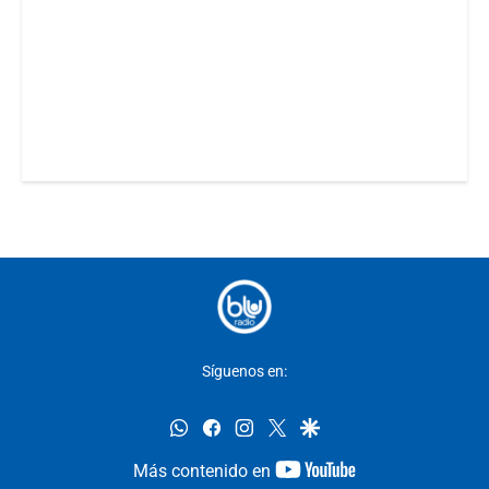
Síguenos en:
whatsapp
facebook
instagram
twitter
google
youtube-
Más contenido en
footer