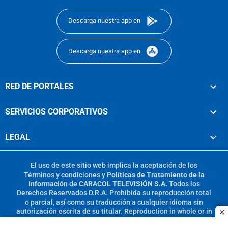
Descarga nuestra app en
Descarga nuestra app en
RED DE PORTALES
SERVICIOS CORPORATIVOS
LEGAL
El uso de este sitio web implica la aceptación de los
Términos y condiciones
y
Políticas de Tratamiento de la
Información
de
CARACOL TELEVISIÓN S.A.
Todos los
Derechos Reservados D.R.A. Prohibida su reproducción total
o parcial, así como su traducción a cualquier idioma sin
autorización escrita de su titular. Reproduction in whole or in
c
part, or translation without written permission is prohibited.