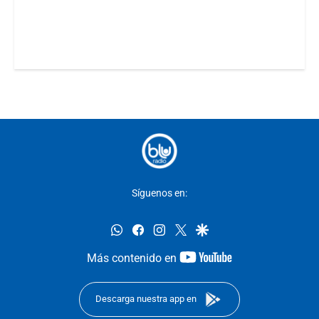
Síguenos en:
whatsapp
facebook
instagram
twitter
google
youtube-
Más contenido en
footer
Descarga nuestra app en