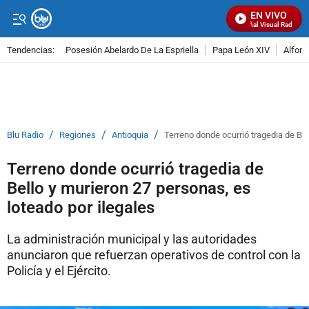
EN VIVO
Señal Visual Radio
Tendencias:
Posesión Abelardo De La Espriella
Papa León XIV
Alfons
PUBLICIDAD
/
/
/
Blu Radio
Regiones
Antioquia
Terreno donde ocurrió tragedia de Bel
Terreno donde ocurrió tragedia de
Bello y murieron 27 personas, es
loteado por ilegales
La administración municipal y las autoridades
anunciaron que refuerzan operativos de control con la
Policía y el Ejército.