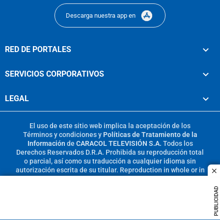
Descarga nuestra app en
RED DE PORTALES
SERVICIOS CORPORATIVOS
LEGAL
El uso de este sitio web implica la aceptación de los
Términos y condiciones
y
Políticas de Tratamiento de la
Información
de
CARACOL TELEVISIÓN S.A.
Todos los
Derechos Reservados D.R.A. Prohibida su reproducción total
o parcial, así como su traducción a cualquier idioma sin
autorización escrita de su titular. Reproduction in whole or in
c
part, or translation without written permission is prohibited.
All rights reserved 2025.
PUBLICIDAD
MIEMBRO DE: