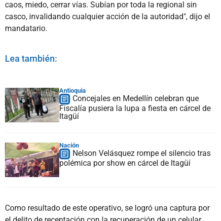
caos, miedo, cerrar vías. Subían por toda la regional sin
casco, invalidando cualquier acción de la autoridad", dijo el
mandatario.
Lea también:
Antioquia
Concejales en Medellín celebran que
Fiscalía pusiera la lupa a fiesta en cárcel de
Itagüí
Nación
Nelson Velásquez rompe el silencio tras
polémica por show en cárcel de Itagüí
Como resultado de este operativo, se logró una captura por
el delito de receptación con la recuperación de un celular