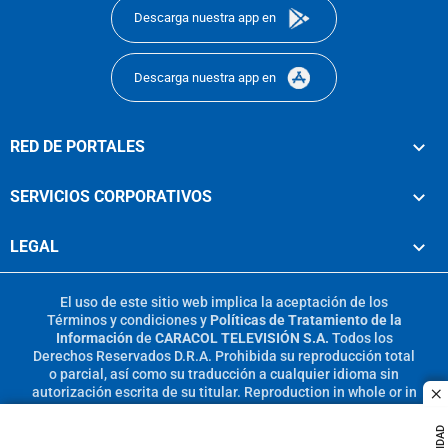
Descarga nuestra app en
Descarga nuestra app en
RED DE PORTALES
SERVICIOS CORPORATIVOS
LEGAL
El uso de este sitio web implica la aceptación de los
Términos y condiciones
y
Políticas de Tratamiento de la
Información
de
CARACOL TELEVISIÓN S.A.
Todos los
Derechos Reservados D.R.A. Prohibida su reproducción total
o parcial, así como su traducción a cualquier idioma sin
autorización escrita de su titular. Reproduction in whole or in
c
part, or translation without written permission is prohibited.
All rights reserved 2025.