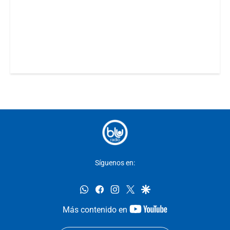
Síguenos en:
whatsapp
facebook
instagram
twitter
google
youtube-
Más contenido en
footer