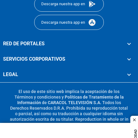
Descarga nuestra app en
Descarga nuestra app en
RED DE PORTALES
SERVICIOS CORPORATIVOS
LEGAL
El uso de este sitio web implica la aceptación de los
Términos y condiciones
y
Políticas de Tratamiento de la
Información
de
CARACOL TELEVISIÓN S.A.
Todos los
Derechos Reservados D.R.A. Prohibida su reproducción total
o parcial, así como su traducción a cualquier idioma sin
autorización escrita de su titular. Reproduction in whole or in
c
part, or translation without written permission is prohibited.
All rights reserved 2025.