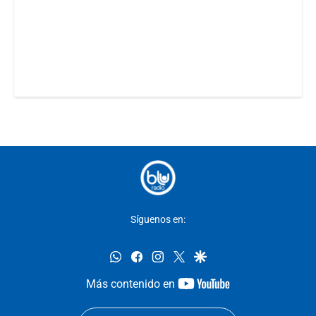
Síguenos en:
whatsapp
facebook
instagram
twitter
google
youtube-
Más contenido en
footer