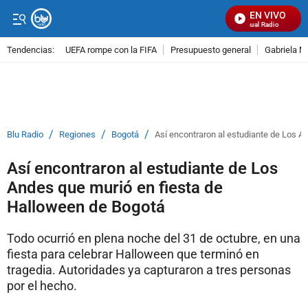
EN VIVO
Señal Visual Radio
Tendencias:
UEFA rompe con la FIFA
Presupuesto general
Gabriela M
PUBLICIDAD
/
/
/
Blu Radio
Regiones
Bogotá
Así encontraron al estudiante de Los A
Así encontraron al estudiante de Los
Andes que murió en fiesta de
Halloween de Bogotá
Todo ocurrió en plena noche del 31 de octubre, en una
fiesta para celebrar Halloween que terminó en
tragedia. Autoridades ya capturaron a tres personas
por el hecho.