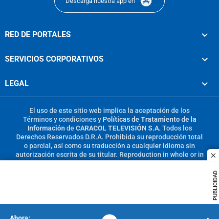
Descarga nuestra app en
RED DE PORTALES
SERVICIOS CORPORATIVOS
LEGAL
El uso de este sitio web implica la aceptación de los
Términos y condiciones
y
Políticas de Tratamiento de la
Información
de
CARACOL TELEVISIÓN S.A.
Todos los
Derechos Reservados D.R.A. Prohibida su reproducción total
o parcial, así como su traducción a cualquier idioma sin
autorización escrita de su titular. Reproduction in whole or in
c
part, or translation without written permission is prohibited.
All rights reserved 2025.
PUBLICIDAD
MIEMBRO DE: