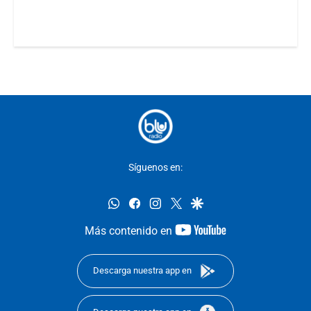
Síguenos en:
whatsapp
facebook
instagram
twitter
google
youtube-
Más contenido en
footer
Descarga nuestra app en