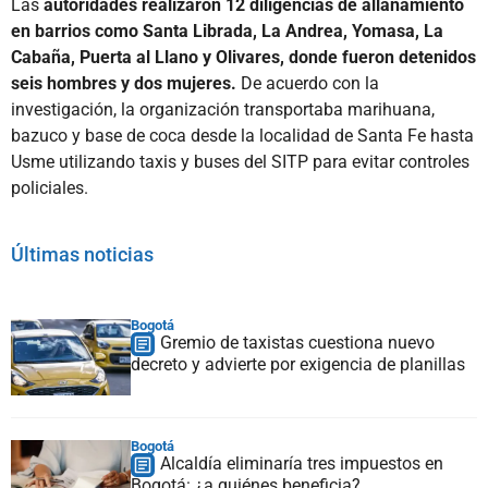
Las
autoridades realizaron 12 diligencias de allanamiento
en barrios como Santa Librada, La Andrea, Yomasa, La
Cabaña, Puerta al Llano y Olivares, donde fueron detenidos
seis hombres y dos mujeres.
De acuerdo con la
investigación, la organización transportaba marihuana,
bazuco y base de coca desde la localidad de Santa Fe hasta
Usme utilizando taxis y buses del SITP para evitar controles
policiales.
Últimas noticias
Bogotá
Gremio de taxistas cuestiona nuevo
decreto y advierte por exigencia de planillas
Bogotá
Alcaldía eliminaría tres impuestos en
Bogotá: ¿a quiénes beneficia?