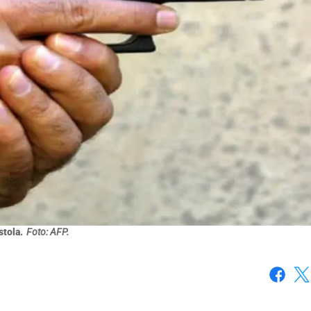
stola.
Foto: AFP.
Faceboo
X