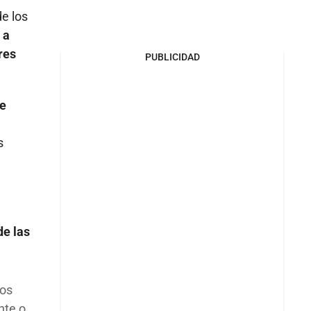
e los
 a
res
PUBLICIDAD
de
s
de las
los
nte o