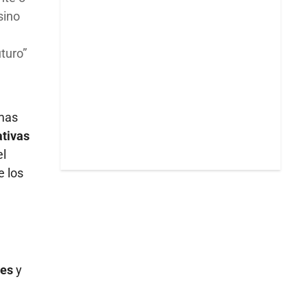
sino
uturo
rmas
ativas
el
e los
tes
y