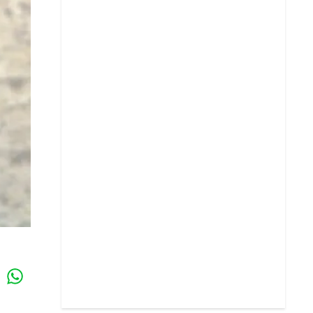
Whatsapp
k