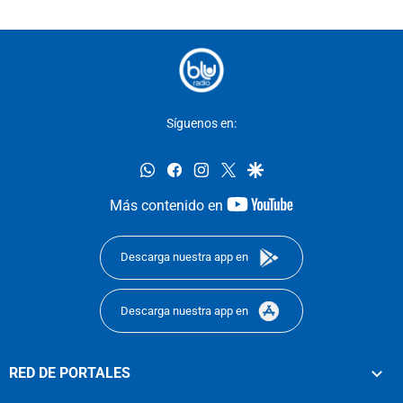
Síguenos en:
whatsapp
facebook
instagram
twitter
google
youtube-
Más contenido en
footer
Descarga nuestra app en
Descarga nuestra app en
RED DE PORTALES