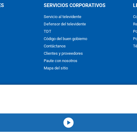
ES
SERVICIOS CORPORATIVOS
L
Servicio al televidente
Co
Defensor del televidente
Re
TDT
Po
Código del buen gobierno
Po
Contáctanos
Té
Clientes y proveedores
Paute con nosotros
Mapa del sitio
nos y condiciones
y
Políticas de Tratamiento de la Información
de
CAR
hibida su reproducción total o parcial, así como su traducción a cual
 or in part, or translation without written permission is prohibited. All 
media-icon