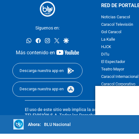
RED DE PORTAL
Noticias Caracol
Caracol Televisión
Síguenos en:
Gol Caracol
whatsapp
facebook
instagram
twitter
google
La Kalle
HJCK
youtube-
Más contenido en
DiTu
footer
El Espectador
Teatro Mayor
Descarga nuestra app en
Caracol Internacional
Caracol Corporativo
Descarga nuestra app en
Caracol Next
El uso de este sitio web implica la aceptación de los
Térmi
TELEVISIÓN S.A.
Todos los Derechos Reservados D.R.A. Pro
sin autorización escrita de su titular. Reproduction in whole
BLU Nacional
reserved 2025.