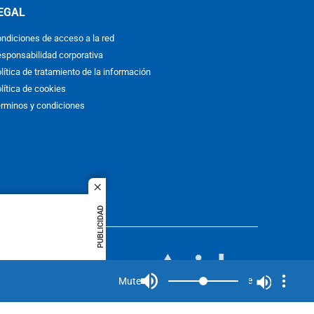
EGAL
ndiciones de acceso a la red
sponsabilidad corporativa
lítica de tratamiento de la información
lítica de cookies
rminos y condiciones
close
PUBLICIDAD
ACOL
quier idioma
MIEMBRO DE:
rights
Mute
Mute