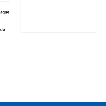
parque
 de