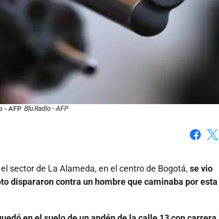
o - AFP
Blu Radio - AFP
Faceboo
X
 el sector de La Alameda, en el centro de Bogotá,
se vio
oto dispararon contra un hombre que caminaba por esta
quedó en el suelo de un andén de la calle 13 con carrera 