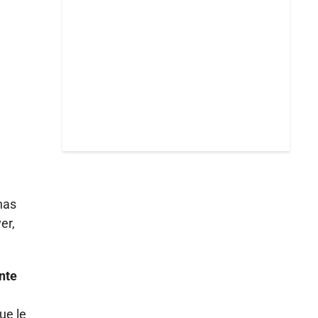
nas
er,
nte
ue le