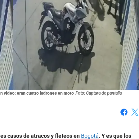
n video: eran cuatro ladrones en moto
Foto: Captura de pantalla
Faceboo
X
tes casos de atracos y fleteos en
Bogotá
. Y es que los