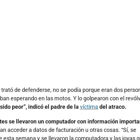
l trató de defenderse, no se podía porque eran dos perso
an esperando en las motos. Y lo golpearon con el revólv
 sido peor”, indicó el padre de la
víctima
del atraco.
ntes se llevaron un computador con información importa
ían acceder a datos de facturación u otras cosas. “Sí, se
s de esta semana y se llevaron la computadora y las joyas q