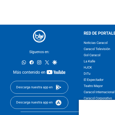
RED DE PORTAL
Noticias Caracol
Caracol Televisión
Síguenos en:
Gol Caracol
whatsapp
facebook
instagram
twitter
google
La Kalle
HJCK
youtube-
Más contenido en
DiTu
footer
El Espectador
Teatro Mayor
Descarga nuestra app en
Caracol Internacional
Caracol Corporativo
Descarga nuestra app en
Caracol Next