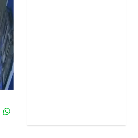
Whatsapp
k