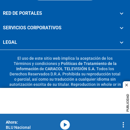
RED DE PORTALES
SERVICIOS CORPORATIVOS
LEGAL
El uso de este sitio web implica la aceptación de los
Términos y condiciones
y
Políticas de Tratamiento de la
Información
de
CARACOL TELEVISIÓN S.A.
Todos los
Derechos Reservados D.R.A. Prohibida su reproducción total
o parcial, así como su traducción a cualquier idioma sin
autorización escrita de su titular. Reproduction in whole or in
c
part, or translation without written permission is prohibited.
All rights reserved 2025.
PUBLICIDAD
MIEMBRO DE:
media-icon
BLU Nacional