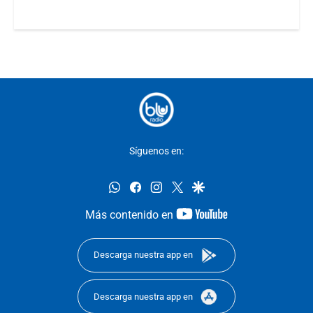
Síguenos en:
whatsapp
facebook
instagram
twitter
google
youtube-
Más contenido en
footer
Descarga nuestra app en
Descarga nuestra app en