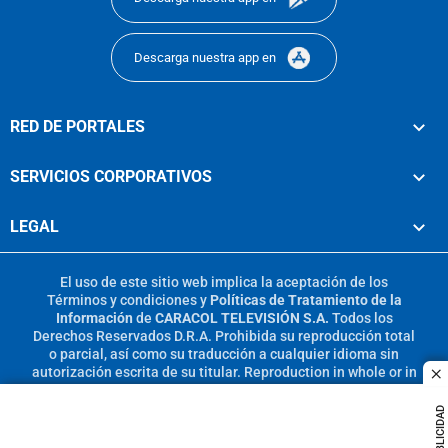
Descarga nuestra app en
RED DE PORTALES
SERVICIOS CORPORATIVOS
LEGAL
El uso de este sitio web implica la aceptación de los
Términos y condiciones
y
Políticas de Tratamiento de la
Información
de
CARACOL TELEVISIÓN S.A.
Todos los
Derechos Reservados D.R.A. Prohibida su reproducción total
o parcial, así como su traducción a cualquier idioma sin
autorización escrita de su titular. Reproduction in whole or in
c
part, or translation without written permission is prohibited.
All rights reserved 2025.
PUBLICIDAD