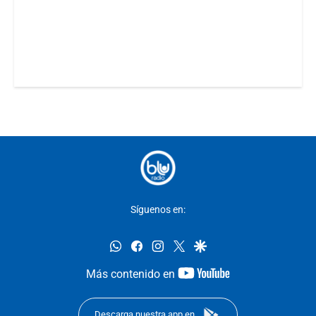
Síguenos en:
whatsapp
facebook
instagram
twitter
google
youtube-
Más contenido en
footer
Descarga nuestra app en