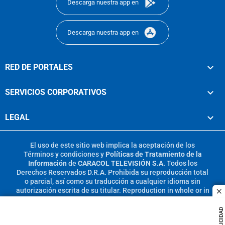
Descarga nuestra app en
Descarga nuestra app en
RED DE PORTALES
SERVICIOS CORPORATIVOS
LEGAL
El uso de este sitio web implica la aceptación de los
Términos y condiciones
y
Políticas de Tratamiento de la
Información
de
CARACOL TELEVISIÓN S.A.
Todos los
Derechos Reservados D.R.A. Prohibida su reproducción total
o parcial, así como su traducción a cualquier idioma sin
autorización escrita de su titular. Reproduction in whole or in
c
part, or translation without written permission is prohibited.
All rights reserved 2025.
PUBLICIDAD