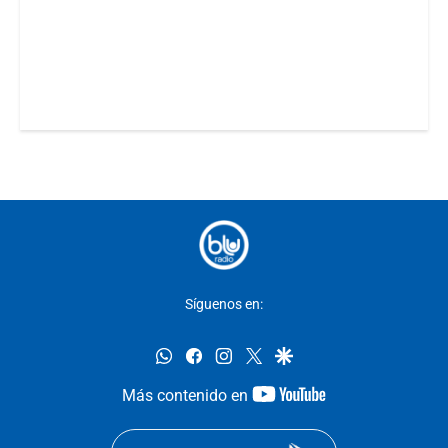
Síguenos en:
whatsapp
facebook
instagram
twitter
google
youtube-
Más contenido en
footer