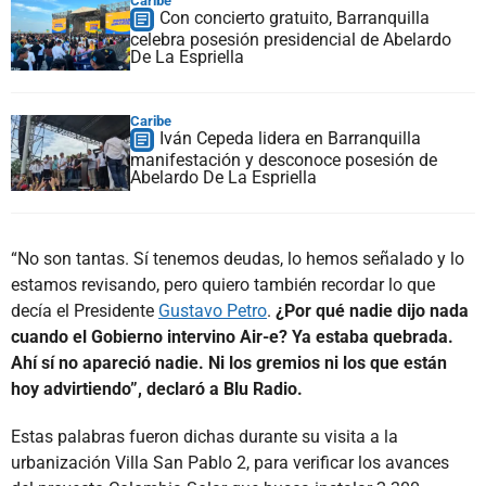
Caribe
Con concierto gratuito, Barranquilla
celebra posesión presidencial de Abelardo
De La Espriella
Caribe
Iván Cepeda lidera en Barranquilla
manifestación y desconoce posesión de
Abelardo De La Espriella
“No son tantas. Sí tenemos deudas, lo hemos señalado y lo
estamos revisando, pero quiero también recordar lo que
decía el Presidente
Gustavo Petro
.
¿Por qué nadie dijo nada
cuando el Gobierno intervino Air-e? Ya estaba quebrada.
Ahí sí no apareció nadie. Ni los gremios ni los que están
hoy advirtiendo”, declaró a Blu Radio.
Estas palabras fueron dichas durante su visita a la
urbanización Villa San Pablo 2, para verificar los avances