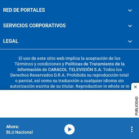
RED DE PORTALES
SERVICIOS CORPORATIVOS
LEGAL
El uso de este sitio web implica la aceptación de los
Términos y condiciones
y
Políticas de Tratamiento de la
Información
de
CARACOL TELEVISIÓN S.A.
Todos los
Derechos Reservados D.R.A. Prohibida su reproducción total
o parcial, así como su traducción a cualquier idioma sin
autorización escrita de su titular. Reproduction in whole or in
c
part, or translation without written permission is prohibited.
All rights reserved 2025.
PUBLICIDAD
MIEMBRO DE:
media-icon
BLU Nacional