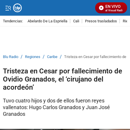
EN VIVO
Señal Visual Radio
Tendencias:
Abelardo De La Espriella
Cali
Presos trasladados
Rie
PUBLICIDAD
/
/
/
Blu Radio
Regiones
Caribe
Tristeza en Cesar por fallecimiento de O
Tristeza en Cesar por fallecimiento de
Ovidio Granados, el ‘cirujano del
acordeón’
Tuvo cuatro hijos y dos de ellos fueron reyes
vallenatos: Hugo Carlos Granados y Juan José
Granados