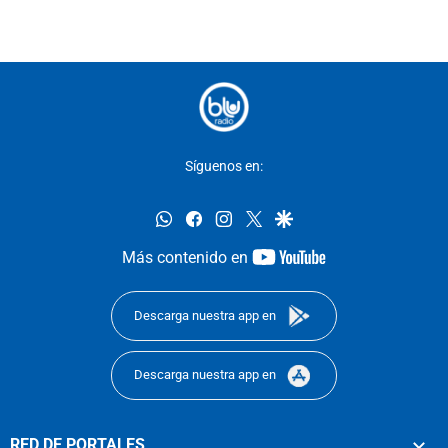
Síguenos en:
whatsapp
facebook
instagram
twitter
google
youtube-
Más contenido en
footer
Descarga nuestra app en
Descarga nuestra app en
RED DE PORTALES