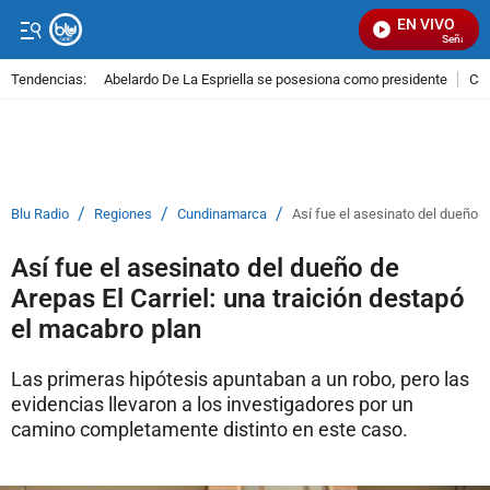
EN VIVO
Señal Visua
Tendencias:
Abelardo De La Espriella se posesiona como presidente
Cal
PUBLICIDAD
/
/
/
Blu Radio
Regiones
Cundinamarca
Así fue el asesinato del dueño d
Así fue el asesinato del dueño de
Arepas El Carriel: una traición destapó
el macabro plan
Las primeras hipótesis apuntaban a un robo, pero las
evidencias llevaron a los investigadores por un
camino completamente distinto en este caso.