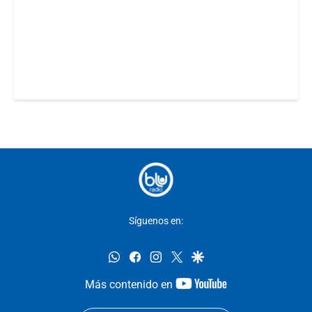
Síguenos en:
whatsapp
facebook
instagram
twitter
google
youtube-
Más contenido en
footer