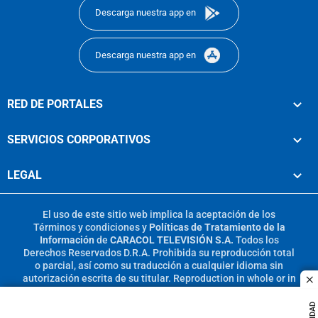
Descarga nuestra app en
Descarga nuestra app en
RED DE PORTALES
SERVICIOS CORPORATIVOS
LEGAL
El uso de este sitio web implica la aceptación de los
Términos y condiciones
y
Políticas de Tratamiento de la
Información
de
CARACOL TELEVISIÓN S.A.
Todos los
Derechos Reservados D.R.A. Prohibida su reproducción total
o parcial, así como su traducción a cualquier idioma sin
autorización escrita de su titular. Reproduction in whole or in
c
part, or translation without written permission is prohibited.
All rights reserved 2025.