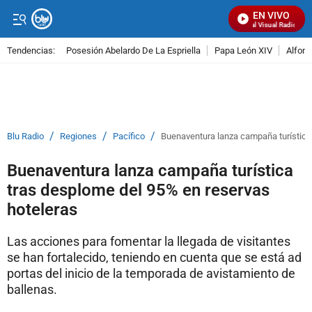
EN VIVO
Señal Visual Radio
Tendencias:
Posesión Abelardo De La Espriella
Papa León XIV
Alfons
PUBLICIDAD
/
/
/
Blu Radio
Regiones
Pacífico
Buenaventura lanza campaña turística
Buenaventura lanza campaña turística
tras desplome del 95% en reservas
hoteleras
Las acciones para fomentar la llegada de visitantes
se han fortalecido, teniendo en cuenta que se está ad
portas del inicio de la temporada de avistamiento de
ballenas.