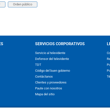
y
Orden público
ES
SERVICIOS CORPORATIVOS
L
Servicio al televidente
Co
Defensor del televidente
Re
TDT
Po
Código del buen gobierno
Po
Contáctanos
Té
Clientes y proveedores
Paute con nosotros
Mapa del sitio