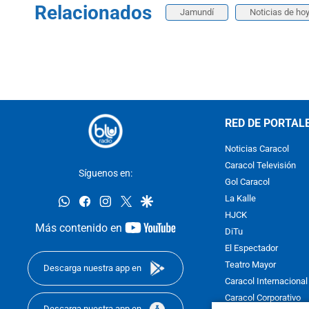
Relacionados
Jamundí
Noticias de ho
RED DE PORTAL
Noticias Caracol
Caracol Televisión
Síguenos en:
Gol Caracol
whatsapp
facebook
instagram
twitter
google
La Kalle
HJCK
youtube-
Más contenido en
DiTu
footer
El Espectador
Teatro Mayor
Descarga nuestra app en
Caracol Internacional
Caracol Corporativo
Descarga nuestra app en