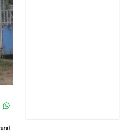
Whatsapp
k
rural