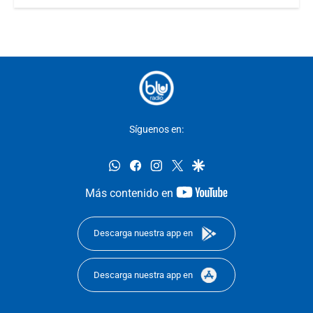
Síguenos en:
whatsapp
facebook
instagram
twitter
google
youtube-
Más contenido en
footer
Descarga nuestra app en
Descarga nuestra app en