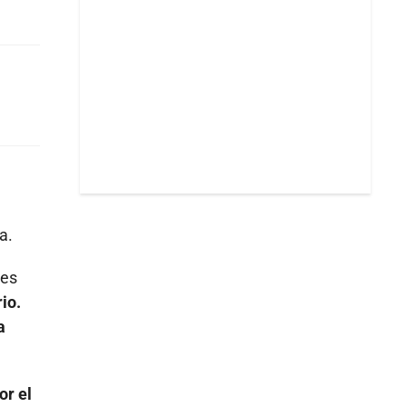
a.
nes
io.
a
or el