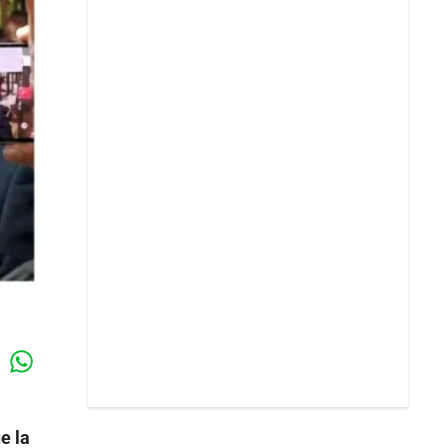
Whatsapp
k
e la