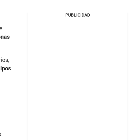
PUBLICIDAD
de
onas
ios,
uipos
s