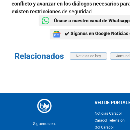
conflicto y avanzar en los diálogos necesarios par
existen restricciones
de seguridad
Únase a nuestro canal de Whatsapp 
✔️ Síganos en Google Noticias 
Relacionados
Noticias de hoy
Jamund
RED DE PORTAL
Noticias Caracol
Caracol Televisión
Síguenos en:
Gol Caracol