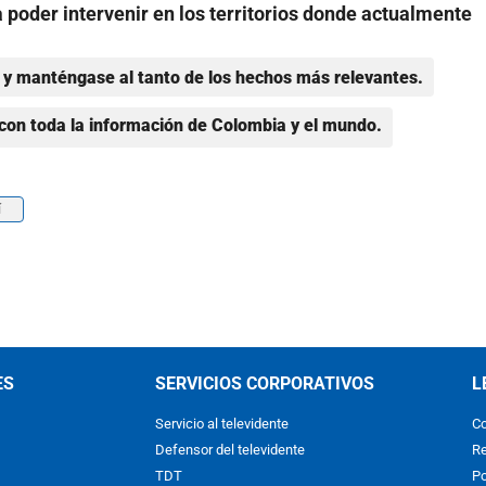
a poder intervenir en los territorios donde actualmente
y manténgase al tanto de los hechos más relevantes.
con toda la información de Colombia y el mundo.
í
ES
SERVICIOS CORPORATIVOS
L
Servicio al televidente
Co
Defensor del televidente
Re
TDT
Po