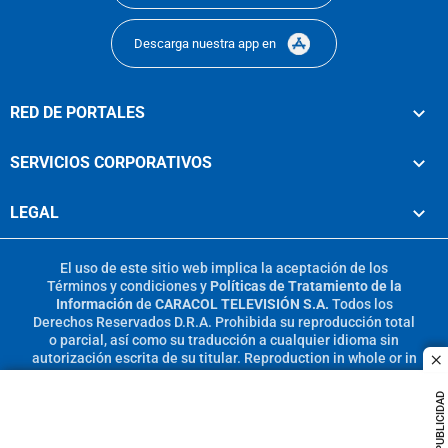
Descarga nuestra app en
RED DE PORTALES
SERVICIOS CORPORATIVOS
LEGAL
El uso de este sitio web implica la aceptación de los
Términos y condiciones
y
Políticas de Tratamiento de la
Información
de
CARACOL TELEVISIÓN S.A.
Todos los
Derechos Reservados D.R.A. Prohibida su reproducción total
o parcial, así como su traducción a cualquier idioma sin
autorización escrita de su titular. Reproduction in whole or in
c
part, or translation without written permission is prohibited.
All rights reserved 2025.
PUBLICIDAD
MIEMBRO DE: