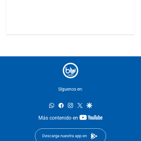
Síguenos en:
whatsapp
facebook
instagram
twitter
google
youtube-
Más contenido en
footer
Descarga nuestra app en