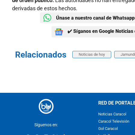
de orden público.
Las autoridades no han entregado
derivadas de estos hechos.
Únase a nuestro canal de Whatsapp 
✔️ Síganos en Google Noticias 
Relacionados
Noticias de hoy
Jamund
RED DE PORTAL
Noticias Caracol
Caracol Televisión
Síguenos en:
Gol Caracol