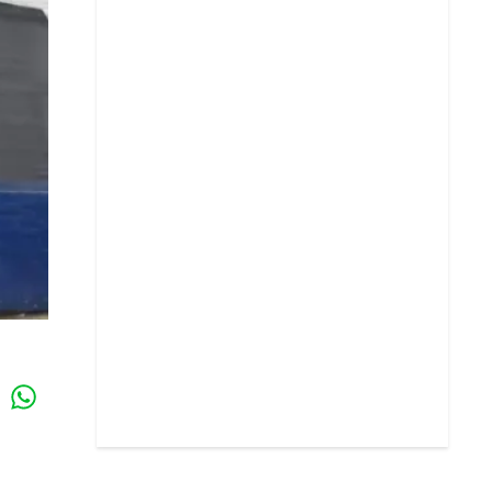
Whatsapp
k