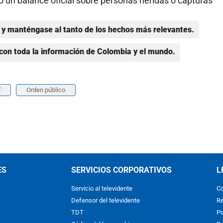
 un balance oficial sobre personas heridas o capturas
y manténgase al tanto de los hechos más relevantes.
con toda la información de Colombia y el mundo.
í
Orden público
ES
SERVICIOS CORPORATIVOS
L
Servicio al televidente
Co
Defensor del televidente
Re
TDT
Po