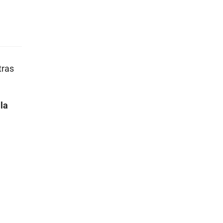
ras
la