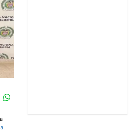
Whatsapp
k
ía
a.