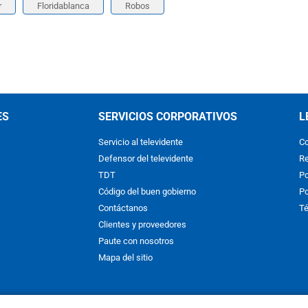
r
Floridablanca
Robos
ES
SERVICIOS CORPORATIVOS
L
Servicio al televidente
Co
Defensor del televidente
Re
TDT
Po
Código del buen gobierno
Po
Contáctanos
Té
Clientes y proveedores
Paute con nosotros
Mapa del sitio