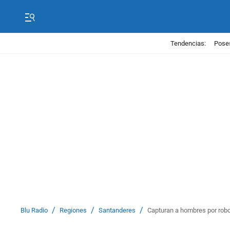
Tendencias:
Poses
/
/
/
Blu Radio
Regiones
Santanderes
Capturan a hombres por robo