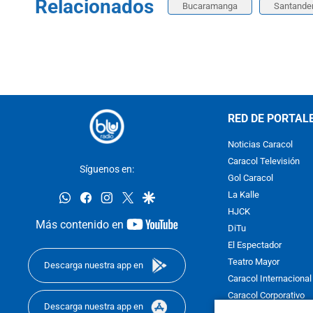
Relacionados
Bucaramanga
Santande
RED DE PORTAL
Noticias Caracol
Caracol Televisión
Síguenos en:
Gol Caracol
whatsapp
facebook
instagram
twitter
google
La Kalle
HJCK
youtube-
Más contenido en
DiTu
footer
El Espectador
Teatro Mayor
Descarga nuestra app en
Caracol Internacional
Caracol Corporativo
Descarga nuestra app en
Caracol Next