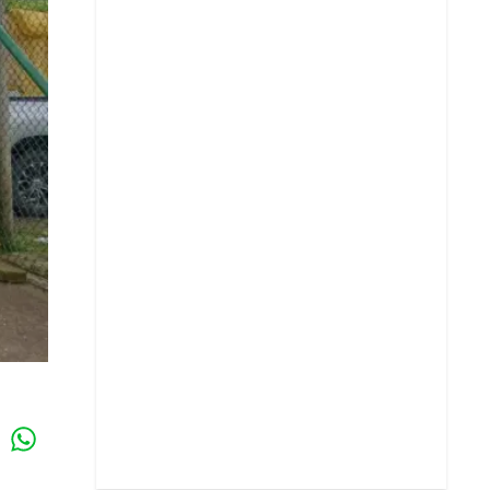
Whatsapp
k