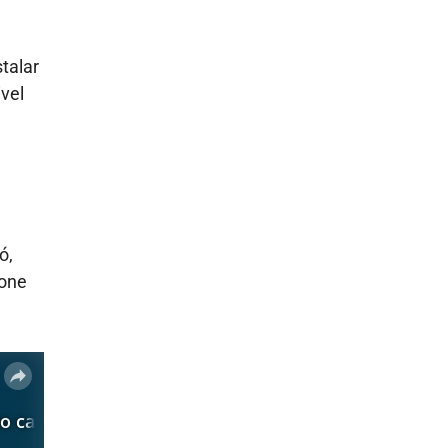
stalar
vel
ó,
ione