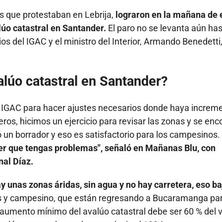
 que protestaban en Lebrija,
lograron en la mañana de 
lúo catastral en Santander.
El paro no se levanta aún ha
os del IGAC y el ministro del Interior, Armando Benedetti
lúo catastral en Santander?
el IGAC para hacer ajustes necesarios donde haya increm
os, hicimos un ejercicio para revisar las zonas y se enc
 un borrador y eso es satisfactorio para los campesinos.
der que tengas problemas", señaló en Mañanas Blu, con
nal Díaz.
ay unas zonas áridas, sin agua y no hay carretera, eso ba
res y campesino, que están regresando a Bucaramanga pa
l aumento mínimo del avalúo catastral debe ser 60 % del v