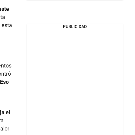
este
sta
, esta
PUBLICIDAD
entos
ontró
Eso
ja el
ra
alor