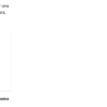
r una
ara,
 como