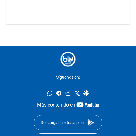
Síguenos en:
whatsapp
facebook
instagram
twitter
google
youtube-
Más contenido en
footer
Descarga nuestra app en