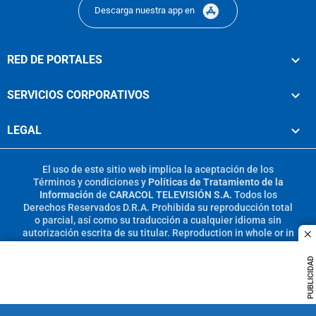
Descarga nuestra app en
RED DE PORTALES
SERVICIOS CORPORATIVOS
LEGAL
El uso de este sitio web implica la aceptación de los
Términos y condiciones
y
Políticas de Tratamiento de la
Información
de
CARACOL TELEVISIÓN S.A.
Todos los
Derechos Reservados D.R.A. Prohibida su reproducción total
o parcial, así como su traducción a cualquier idioma sin
autorización escrita de su titular. Reproduction in whole or in
c
part, or translation without written permission is prohibited.
All rights reserved 2025.
PUBLICIDAD
MIEMBRO DE: