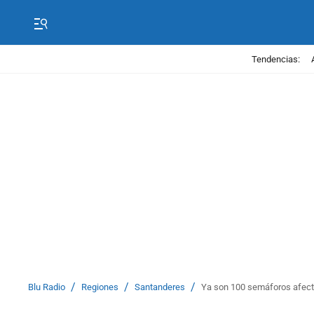
Tendencias:
/
/
/
Blu Radio
Regiones
Santanderes
Ya son 100 semáforos afec