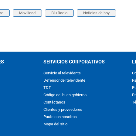
ad
Movilidad
Blu Radio
Noticias de hoy
ES
SERVICIOS CORPORATIVOS
L
Servicio al televidente
Co
Defensor del televidente
Re
TDT
Po
Código del buen gobierno
Po
Contáctanos
Té
Clientes y proveedores
Paute con nosotros
Mapa del sitio