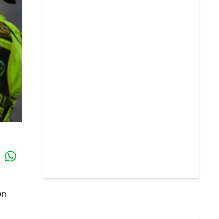
Whatsapp
k
on