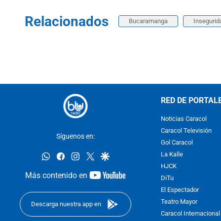
Relacionados
Bucaramanga
Insegurid
RED DE PORTAL
Noticias Caracol
Caracol Televisión
Síguenos en:
Gol Caracol
whatsapp
facebook
instagram
twitter
google
La Kalle
HJCK
youtube-
Más contenido en
DiTu
footer
El Espectador
Teatro Mayor
Descarga nuestra app en
Caracol Internacional