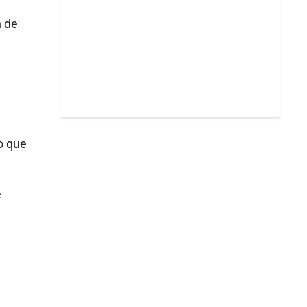
n de
n
o que
e