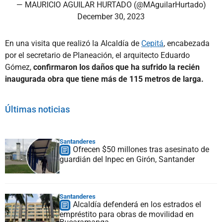
— MAURICIO AGUILAR HURTADO (@MAguilarHurtado)
December 30, 2023
En una visita que realizó la Alcaldía de
Cepitá
, encabezada
por el secretario de Planeación, el arquitecto Eduardo
Gómez,
confirmaron los daños que ha sufrido la recién
inaugurada obra que tiene más de 115 metros de larga.
Últimas noticias
Santanderes
Ofrecen $50 millones tras asesinato de
guardián del Inpec en Girón, Santander
Santanderes
Alcaldía defenderá en los estrados el
empréstito para obras de movilidad en