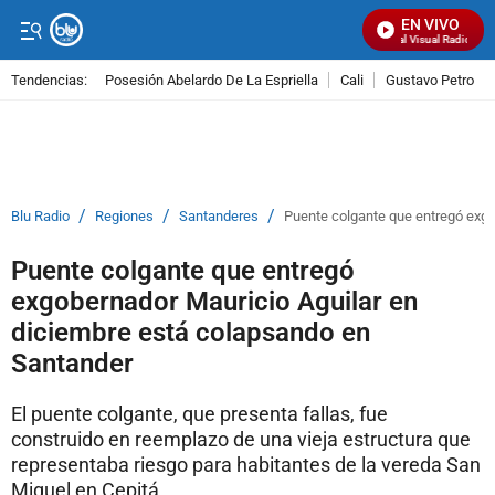
EN VIVO
Señal Visual Radio
Tendencias:
Posesión Abelardo De La Espriella
Cali
Gustavo Petro
PUBLICIDAD
/
/
/
Blu Radio
Regiones
Santanderes
Puente colgante que entregó exgo
Puente colgante que entregó
exgobernador Mauricio Aguilar en
diciembre está colapsando en
Santander
El puente colgante, que presenta fallas, fue
construido en reemplazo de una vieja estructura que
representaba riesgo para habitantes de la vereda San
Miguel en Cepitá.