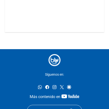
Síguenos en:
whatsapp
facebook
instagram
twitter
google
youtube-
Más contenido en
footer