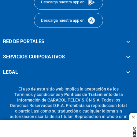
Descarga nuestra app en
Descarga nuestra app en
RED DE PORTALES
SERVICIOS CORPORATIVOS
LEGAL
El uso de este sitio web implica la aceptación de los
Términos y condiciones
y
Políticas de Tratamiento de la
Información
de
CARACOL TELEVISIÓN S.A.
Todos los
Derechos Reservados D.R.A. Prohibida su reproducción total
o parcial, así como su traducción a cualquier idioma sin
autorización escrita de su titular. Reproduction in whole or in
c
part, or translation without written permission is prohibited.
All rights reserved 2025.
PUBLICIDAD