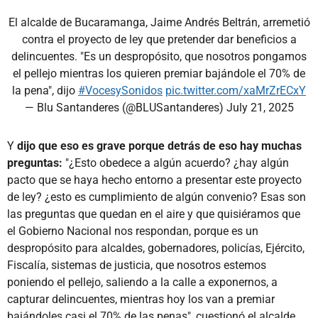
El alcalde de Bucaramanga, Jaime Andrés Beltrán, arremetió
contra el proyecto de ley que pretender dar beneficios a
delincuentes. "Es un despropósito, que nosotros pongamos
el pellejo mientras los quieren premiar bajándole el 70% de
la pena", dijo
#VocesySonidos
pic.twitter.com/xaMrZrECxY
— Blu Santanderes (@BLUSantanderes)
July 21, 2025
Y
dijo que eso es grave porque detrás de eso hay muchas
preguntas:
"¿Esto obedece a algún acuerdo? ¿hay algún
pacto que se haya hecho entorno a presentar este proyecto
de ley? ¿esto es cumplimiento de algún convenio? Esas son
las preguntas que quedan en el aire y que quisiéramos que
el Gobierno Nacional nos respondan, porque es un
despropósito para alcaldes, gobernadores, policías, Ejército,
Fiscalía, sistemas de justicia, que nosotros estemos
poniendo el pellejo, saliendo a la calle a exponernos, a
capturar delincuentes, mientras hoy los van a premiar
bajándoles casi el 70% de las penas", cuestionó el alcalde