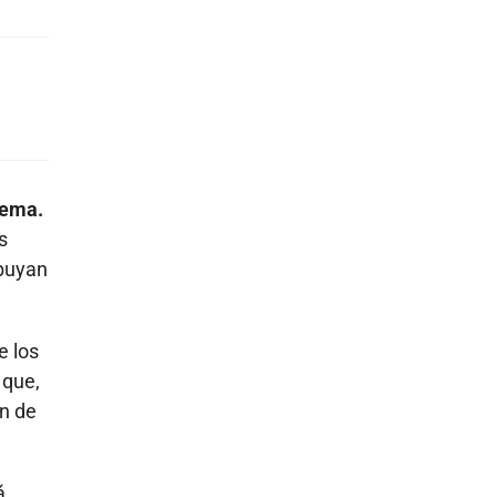
tema.
s
ibuyan
e los
 que,
ón de
á