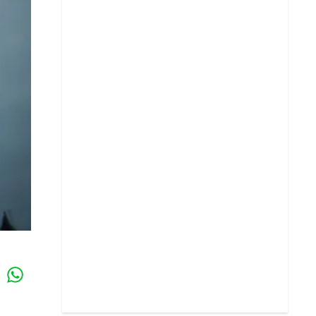
Whatsapp
k