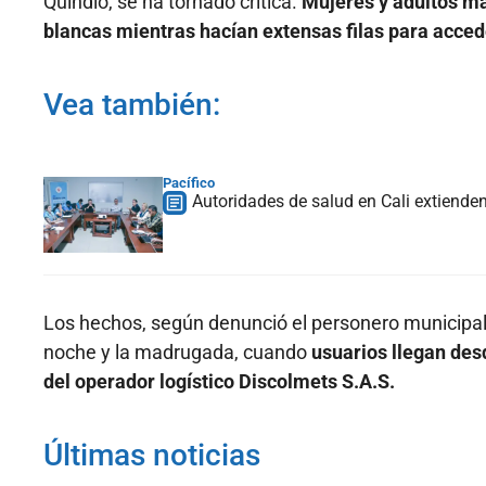
Quindío, se ha tornado crítica.
Mujeres y adultos ma
blancas mientras hacían extensas filas para acce
Vea también:
Pacífico
Autoridades de salud en Cali extiende
Los hechos, según denunció el personero municipal
noche y la madrugada, cuando
usuarios llegan desd
del operador logístico Discolmets S.A.S.
Últimas noticias