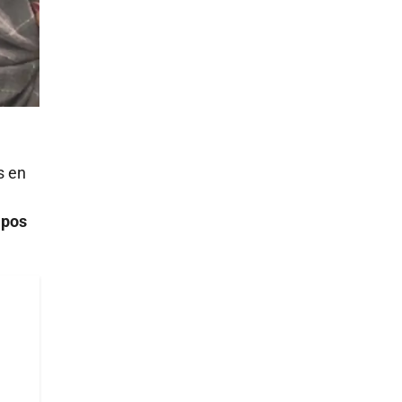
s en
mpos