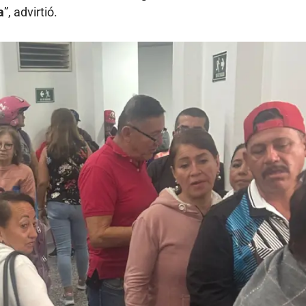
a
”, advirtió.