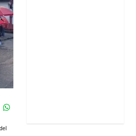
Whatsapp
k
del