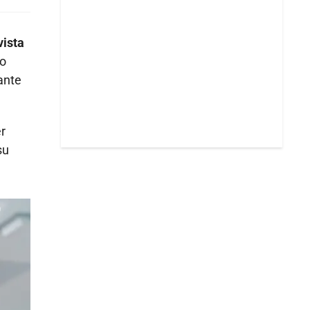
vista
to
ante
r
su