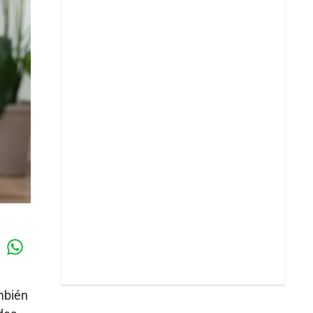
Whatsapp
k
mbién