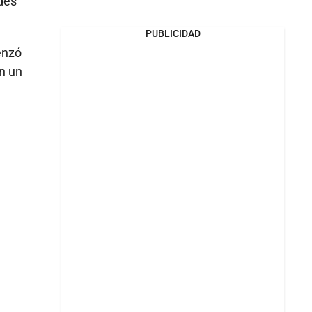
ades
PUBLICIDAD
enzó
n un