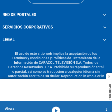
RED DE PORTALES
SERVICIOS CORPORATIVOS
LEGAL
El uso de este sitio web implica la aceptación de los
Términos y condiciones
y
Políticas de Tratamiento de la
Información
de
CARACOL TELEVISIÓN S.A.
Todos los
Derechos Reservados D.R.A. Prohibida su reproducción total
o parcial, así como su traducción a cualquier idioma sin
autorización escrita de su titular. Reproduction in whole or in
c
part, or translation without written permission is prohibited.
All rights reserved 2025.
PUBLICIDAD
MIEMBRO DE:
media-icon