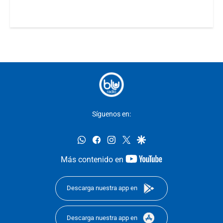
Síguenos en:
whatsapp
facebook
instagram
twitter
google
youtube-
Más contenido en
footer
Descarga nuestra app en
Descarga nuestra app en