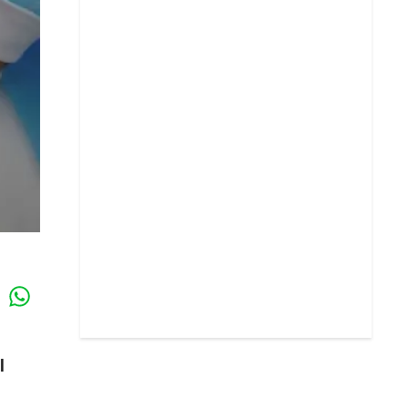
Whatsapp
k
l