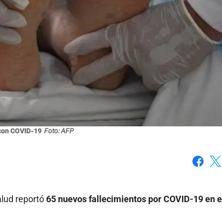
con COVID-19
Foto: AFP
Faceboo
X
alud reportó
65 nuevos fallecimientos por COVID-19 en e