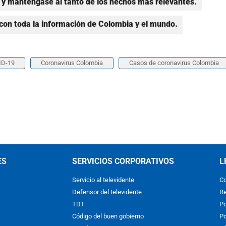
y manténgase al tanto de los hechos más relevantes.
con toda la información de Colombia y el mundo.
ID-19
Coronavirus Colombia
Casos de coronavirus Colombia
ES
SERVICIOS CORPORATIVOS
L
Servicio al televidente
Co
Defensor del televidente
Re
TDT
Po
Código del buen gobierno
Po