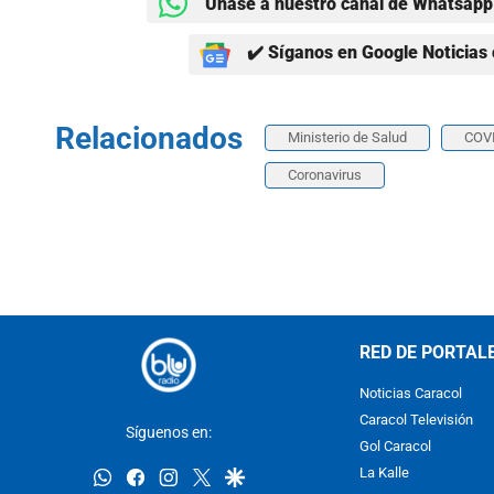
Únase a nuestro canal de Whatsapp 
✔️ Síganos en Google Noticias 
Relacionados
Ministerio de Salud
COV
Coronavirus
RED DE PORTAL
Noticias Caracol
Caracol Televisión
Síguenos en:
Gol Caracol
whatsapp
facebook
instagram
twitter
google
La Kalle