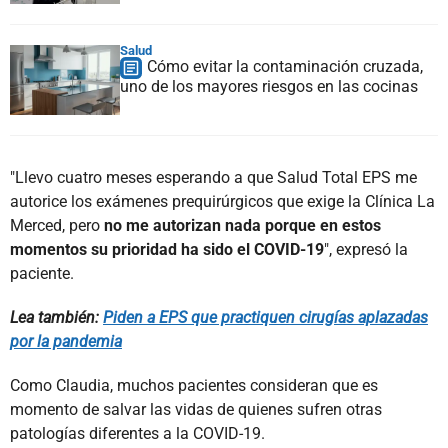
Salud
Cómo evitar la contaminación cruzada,
uno de los mayores riesgos en las cocinas
"Llevo cuatro meses esperando a que Salud Total EPS me
autorice los exámenes prequirúrgicos que exige la Clínica La
Merced, pero
no me autorizan nada porque en estos
momentos su prioridad ha sido el COVID-19
", expresó la
paciente.
Lea también:
Piden a EPS que practiquen cirugías aplazadas
por la pandemia
Como Claudia, muchos pacientes consideran que es
momento de salvar las vidas de quienes sufren otras
patologías diferentes a la COVID-19.