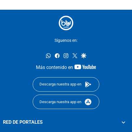
Síguenos en:
whatsapp
facebook
instagram
twitter
google
youtube-
Más contenido en
footer
Descarga nuestra app en
Descarga nuestra app en
RED DE PORTALES