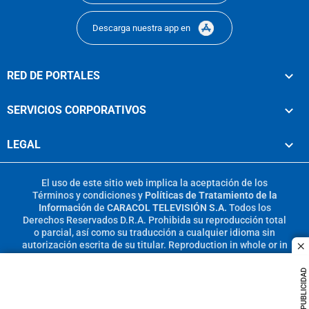
Descarga nuestra app en
RED DE PORTALES
SERVICIOS CORPORATIVOS
LEGAL
El uso de este sitio web implica la aceptación de los
Términos y condiciones
y
Políticas de Tratamiento de la
Información
de
CARACOL TELEVISIÓN S.A.
Todos los
Derechos Reservados D.R.A. Prohibida su reproducción total
o parcial, así como su traducción a cualquier idioma sin
autorización escrita de su titular. Reproduction in whole or in
c
part, or translation without written permission is prohibited.
All rights reserved 2025.
PUBLICIDAD
MIEMBRO DE: