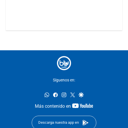
Síguenos en:
whatsapp
facebook
instagram
twitter
google
youtube-
Más contenido en
footer
Descarga nuestra app en