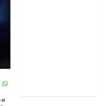
Whatsapp
k
 al