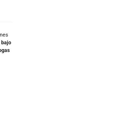
enes
 bajo
ogas