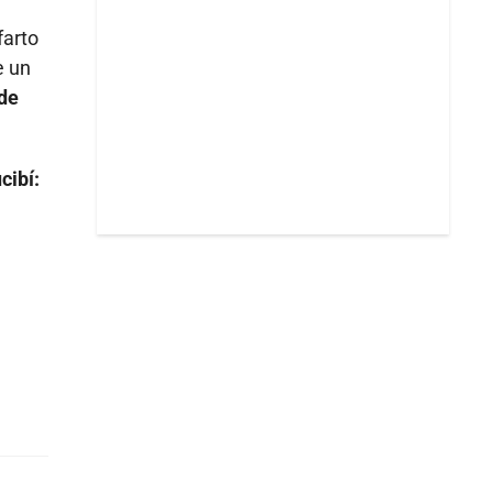
farto
e un
 de
cibí: