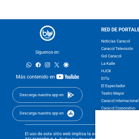
RED DE PORTAL
Noticias Caracol
Caracol Televisión
Síguenos en:
Gol Caracol
whatsapp
facebook
instagram
twitter
google
La Kalle
HJCK
youtube-
Más contenido en
DiTu
footer
El Espectador
Teatro Mayor
Descarga nuestra app en
Caracol Internacional
Caracol Corporativo
Descarga nuestra app en
Caracol Next
El uso de este sitio web implica la aceptación de los
Térmi