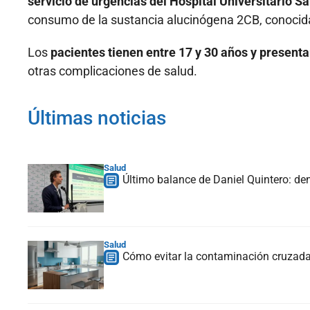
servicio de urgencias del Hospital Universitario S
consumo de la sustancia alucinógena 2CB, conocid
Los
pacientes tienen entre 17 y 30 años y presenta
otras complicaciones de salud.
Últimas noticias
Salud
Último balance de Daniel Quintero: de
Salud
Cómo evitar la contaminación cruzada,