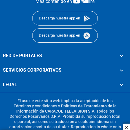
youtube-
Más contenido en
footer
Descarga nuestra app en
Descarga nuestra app en
RED DE PORTALES
SERVICIOS CORPORATIVOS
LEGAL
El uso de este sitio web implica la aceptación de los
Términos y condiciones
y
Políticas de Tratamiento de la
Información
de
CARACOL TELEVISIÓN S.A.
Todos los
Derechos Reservados D.R.A. Prohibida su reproducción total
o parcial, así como su traducción a cualquier idioma sin
autorización escrita de su titular. Reproduction in whole or in
c