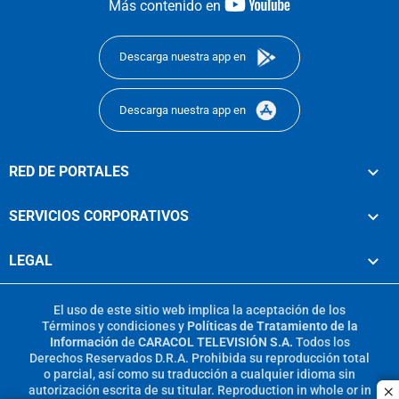
youtube-
Más contenido en
footer
Descarga nuestra app en
Descarga nuestra app en
RED DE PORTALES
SERVICIOS CORPORATIVOS
LEGAL
El uso de este sitio web implica la aceptación de los
Términos y condiciones
y
Políticas de Tratamiento de la
Información
de
CARACOL TELEVISIÓN S.A.
Todos los
Derechos Reservados D.R.A. Prohibida su reproducción total
o parcial, así como su traducción a cualquier idioma sin
autorización escrita de su titular. Reproduction in whole or in
c