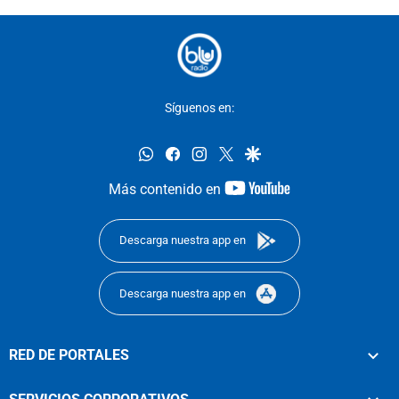
Síguenos en:
whatsapp
facebook
instagram
twitter
google
youtube-
Más contenido en
footer
Descarga nuestra app en
Descarga nuestra app en
RED DE PORTALES