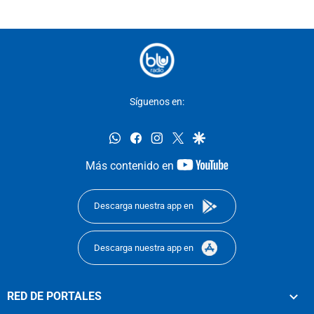
Síguenos en:
whatsapp
facebook
instagram
twitter
google
youtube-
Más contenido en
footer
Descarga nuestra app en
Descarga nuestra app en
RED DE PORTALES