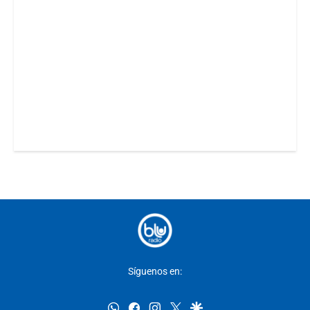
Síguenos en:
whatsapp
facebook
instagram
twitter
google