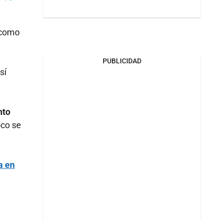
Whatsapp
k
 como
PUBLICIDAD
sí
nto
oco se
a en