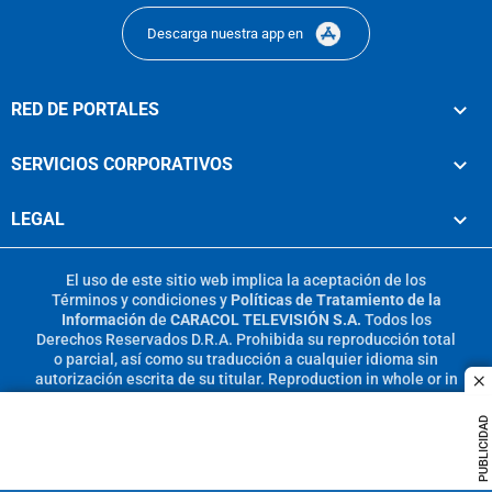
Descarga nuestra app en
RED DE PORTALES
SERVICIOS CORPORATIVOS
LEGAL
El uso de este sitio web implica la aceptación de los
Términos y condiciones
y
Políticas de Tratamiento de la
Información
de
CARACOL TELEVISIÓN S.A.
Todos los
Derechos Reservados D.R.A. Prohibida su reproducción total
o parcial, así como su traducción a cualquier idioma sin
autorización escrita de su titular. Reproduction in whole or in
c
part, or translation without written permission is prohibited.
All rights reserved 2025.
PUBLICIDAD
MIEMBRO DE: