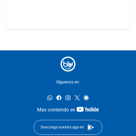
Síguenos en:
whatsapp
facebook
instagram
twitter
google
youtube-
Más contenido en
footer
Descarga nuestra app en