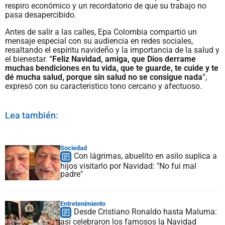
respiro económico y un recordatorio de que su trabajo no
pasa desapercibido.
Antes de salir a las calles, Epa Colombia compartió un
mensaje especial con su audiencia en redes sociales,
resaltando el espíritu navideño y la importancia de la salud y
el bienestar. “
Feliz Navidad, amiga, que Dios derrame
muchas bendiciones en tu vida, que te guarde, te cuide y te
dé mucha salud, porque sin salud no se consigue nada
”,
expresó con su característico tono cercano y afectuoso.
Lea también:
Sociedad
Con lágrimas, abuelito en asilo suplica a
hijos visitarlo por Navidad: "No fui mal
padre"
Entretenimiento
Desde Cristiano Ronaldo hasta Maluma:
así celebraron los famosos la Navidad